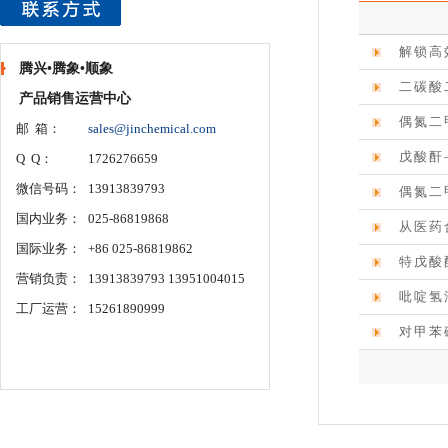
解锁高
腾兴•腾象•顺象
二碳酸
产品销售运营中心
偶氮二
邮 箱：
sales@jinchemical.com
‌戊酸
Q Q：
1726276659
微信号码：
13913839793
偶氮二
国内业务：
025-86819868
从医药
国际业务：
+86 025-86819862
特戊酸
营销负责：
13913839793 13951004015
吡啶氢
工厂运营：
15261890999
对甲苯